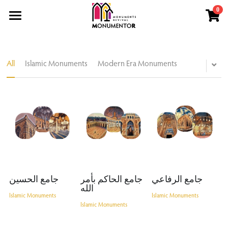
0
×
×
STORE CATEGORIES
BLOG CATEGORIES
Home
All Categories
All Categories
Order Now
All
Islamic Monuments
Modern Era Monuments
Islamic Monuments
BLOG
Workshops
Order Now
جامع الرفاعي
جامع الحاكم بأمر
جامع الحسين
الله
Islamic Monuments
Islamic Monuments
Islamic Monuments